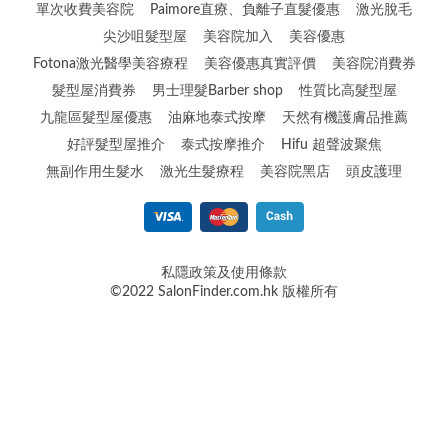
單次收費美容院
Paimore直療、負離子直髮優惠
激光脫毛
尖沙咀髮型屋
美容院加入
美容優惠
Fotona激光醫學美容療程
美容優惠真實評價
美容院消費券
髮型屋消費券
男士理髮Barber shop
性質比高髮型屋
九龍區髮型屋優惠
油麻地泰式按摩
天然有機護膚品推薦
好評髮型屋推介
泰式按摩推介
Hifu 超聲波聚焦
無副作用生髮水
激光生髮療程
美容院黑店
頭皮護理
私隱政策及使用條款
©2022 SalonFinder.com.hk 版權所有