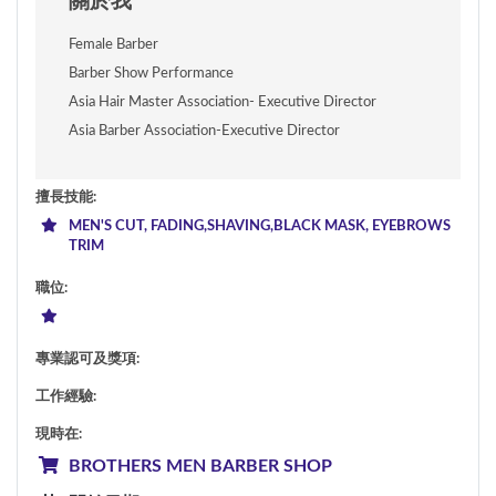
關於我
Female Barber
Barber Show Performance 
Asia Hair Master Association- Executive Director 
Asia Barber Association-Executive Director
擅長技能
:
MEN'S CUT, FADING,SHAVING,BLACK MASK, EYEBROWS
TRIM
職位
:
專業認可及獎項
:
工作經驗
:
現時在
:
BROTHERS MEN BARBER SHOP