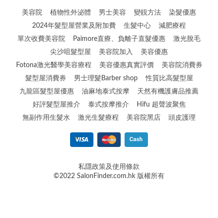
美容院
植物性外泌體
男士美容
變靚方法
染髮優惠
2024年髮型屋營業及附加費
生髮中心
減肥療程
單次收費美容院
Paimore直療、負離子直髮優惠
激光脫毛
尖沙咀髮型屋
美容院加入
美容優惠
Fotona激光醫學美容療程
美容優惠真實評價
美容院消費券
髮型屋消費券
男士理髮Barber shop
性質比高髮型屋
九龍區髮型屋優惠
油麻地泰式按摩
天然有機護膚品推薦
好評髮型屋推介
泰式按摩推介
Hifu 超聲波聚焦
無副作用生髮水
激光生髮療程
美容院黑店
頭皮護理
私隱政策及使用條款
©2022 SalonFinder.com.hk 版權所有