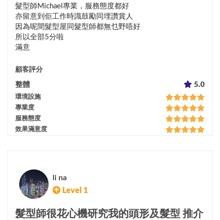
髮型師Michael專業，服務態度都好

亦留意到佢工作時識鼓勵同埋讚賞人

因為呢間髮型屋同髮型師都無乜野唔好

所以全部5分啦

滿意
顧客評分
整體
5.0
環境設施
專業度
服務態度
效果滿意度
li na
Level 1
髮型師很花心機研究我的頭形及髮型 推介