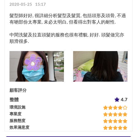
2020-05-25 15:17
髮型師好好, 很詳細分析髮型及髮質, 包括頭形及頭骨, 不過
有啲部份太專業, 未必太明白, 但看得出對客人的耐性.

中間洗髮及拉直頭髮的服務也很有禮貌, 好好. 頭髮做完亦
順滑很多.
顧客評分
整體
4.7
環境設施
專業度
服務態度
效果滿意度