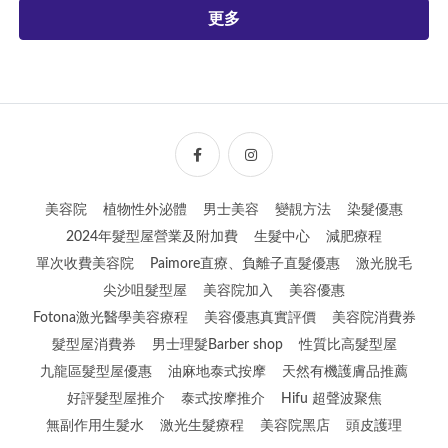
更多
美容院
植物性外泌體
男士美容
變靚方法
染髮優惠
2024年髮型屋營業及附加費
生髮中心
減肥療程
單次收費美容院
Paimore直療、負離子直髮優惠
激光脫毛
尖沙咀髮型屋
美容院加入
美容優惠
Fotona激光醫學美容療程
美容優惠真實評價
美容院消費券
髮型屋消費券
男士理髮Barber shop
性質比高髮型屋
九龍區髮型屋優惠
油麻地泰式按摩
天然有機護膚品推薦
好評髮型屋推介
泰式按摩推介
Hifu 超聲波聚焦
無副作用生髮水
激光生髮療程
美容院黑店
頭皮護理