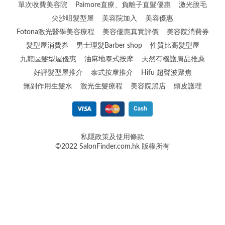
單次收費美容院
Paimore直療、負離子直髮優惠
激光脫毛
尖沙咀髮型屋
美容院加入
美容優惠
Fotona激光醫學美容療程
美容優惠真實評價
美容院消費券
髮型屋消費券
男士理髮Barber shop
性質比高髮型屋
九龍區髮型屋優惠
油麻地泰式按摩
天然有機護膚品推薦
好評髮型屋推介
泰式按摩推介
Hifu 超聲波聚焦
無副作用生髮水
激光生髮療程
美容院黑店
頭皮護理
私隱政策及使用條款
©2022 SalonFinder.com.hk 版權所有