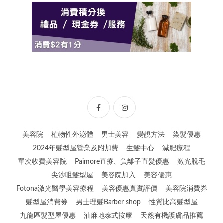
美容院
植物性外泌體
男士美容
變靚方法
染髮優惠
2024年髮型屋營業及附加費
生髮中心
減肥療程
單次收費美容院
Paimore直療、負離子直髮優惠
激光脫毛
尖沙咀髮型屋
美容院加入
美容優惠
Fotona激光醫學美容療程
美容優惠真實評價
美容院消費券
髮型屋消費券
男士理髮Barber shop
性質比高髮型屋
九龍區髮型屋優惠
油麻地泰式按摩
天然有機護膚品推薦