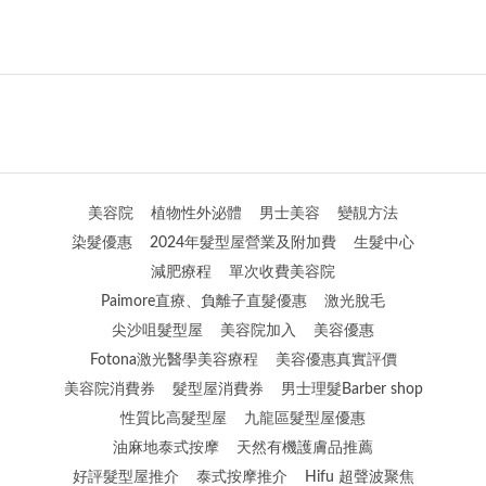
美容院
植物性外泌體
男士美容
變靚方法
染髮優惠
2024年髮型屋營業及附加費
生髮中心
減肥療程
單次收費美容院
Paimore直療、負離子直髮優惠
激光脫毛
尖沙咀髮型屋
美容院加入
美容優惠
Fotona激光醫學美容療程
美容優惠真實評價
美容院消費券
髮型屋消費券
男士理髮Barber shop
性質比高髮型屋
九龍區髮型屋優惠
油麻地泰式按摩
天然有機護膚品推薦
好評髮型屋推介
泰式按摩推介
Hifu 超聲波聚焦