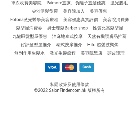
單次收費美容院
Paimore直療、負離子直髮優惠
激光脫毛
尖沙咀髮型屋
美容院加入
美容優惠
Fotona激光醫學美容療程
美容優惠真實評價
美容院消費券
髮型屋消費券
男士理髮Barber shop
性質比高髮型屋
九龍區髮型屋優惠
油麻地泰式按摩
天然有機護膚品推薦
好評髮型屋推介
泰式按摩推介
Hifu 超聲波聚焦
無副作用生髮水
激光生髮療程
美容院黑店
頭皮護理
私隱政策及使用條款
©2022 SalonFinder.com.hk 版權所有