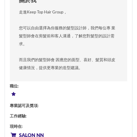
關於我
走進Keep Top Hair Group，
您可以自由選擇為你服務的髮型設計師，我們每位專 業
髮型師會在剪髮前和客人溝通，了解您對髮型的設計需
求。
而且我們的髮型師會 因應您的面型、喜好、髮質和頭皮
健康情況，提供更專業的造型建議。
職位
:
專業認可及獎項
:
工作經驗
:
現時在
:
SALON NN