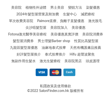
美容院
植物性外泌體
男士美容
變靚方法
染髮優惠
2024年髮型屋營業及附加費
生髮中心
減肥療程
單次收費美容院
Paimore直療、負離子直髮優惠
激光脫毛
尖沙咀髮型屋
美容院加入
美容優惠
Fotona激光醫學美容療程
美容優惠真實評價
美容院消費券
髮型屋消費券
男士理髮Barber shop
性質比高髮型屋
九龍區髮型屋優惠
油麻地泰式按摩
天然有機護膚品推薦
好評髮型屋推介
泰式按摩推介
Hifu 超聲波聚焦
無副作用生髮水
激光生髮療程
美容院黑店
頭皮護理
私隱政策及使用條款
©2022 SalonFinder.com.hk 版權所有