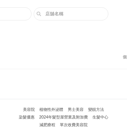
個
美容院
植物性外泌體
男士美容
變靚方法
染髮優惠
2024年髮型屋營業及附加費
生髮中心
減肥療程
單次收費美容院