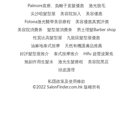
Paimore直療、負離子直髮優惠
激光脫毛
尖沙咀髮型屋
美容院加入
美容優惠
Fotona激光醫學美容療程
美容優惠真實評價
美容院消費券
髮型屋消費券
男士理髮Barber shop
性質比高髮型屋
九龍區髮型屋優惠
油麻地泰式按摩
天然有機護膚品推薦
好評髮型屋推介
泰式按摩推介
Hifu 超聲波聚焦
無副作用生髮水
激光生髮療程
美容院黑店
頭皮護理
私隱政策及使用條款
©2022 SalonFinder.com.hk 版權所有