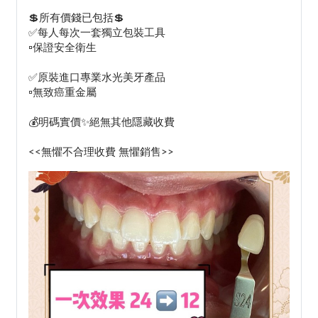
💲所有價錢已包括💲
✅每人每次一套獨立包裝工具
▫️保證安全衛生
✅原裝進口專業水光美牙產品
▫️無致癌重金屬
💰明碼實價✨絕無其他隱藏收費
<<無懼不合理收費 無懼銷售>>