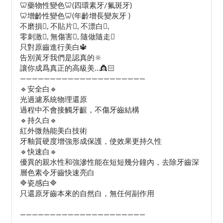
🦷藥物性變色🦷(四環素牙/氟斑牙)
🦷增齡性變色🦷(年齡增長變灰牙 )
不磨損, 不貼片, 不漂白,
零刺激, 無傷害, 隨做隨走
只對原齒進行美白🔱
告別黃牙我們是認真的🔆
讓你成爲真正的高級美…👸🏻
—————————————————————
🔹安全白🔹
光過濾系統物理還原
過程中不會接觸牙齦，不傷牙齒結構
🔹持久白🔹
紅外微熱能美白技術
牙釉質硬度增強形成保護，使效果更持久性
🔹快速白🔹
優異的親水性和強滲性能在短短幾分鐘內，去除牙齒深
層色素令牙齒快速亮白
🔷瓷感白🔷
只還原牙齒本來的自然白，無任何副作用
—————————————————————