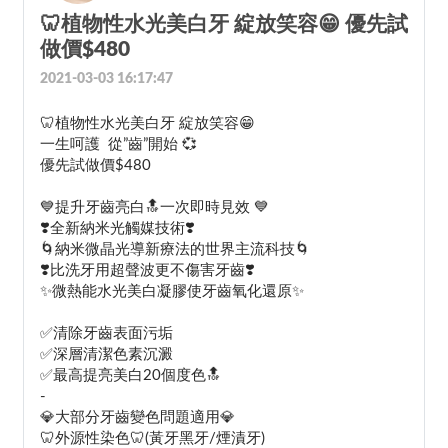
🦷植物性水光美白牙 綻放笑容😁 優先試
做價$480
2021-03-03 16:17:47
🦷植物性水光美白牙 綻放笑容😁
一生呵護  從”齒”開始 💞
優先試做價$480
💙提升牙齒亮白🔝一次即時見效 💙 
❣️全新納米光觸媒技術❣️ 
🌀納米微晶光導新療法的世界主流科技🌀
❣️比洗牙用超聲波更不傷害牙齒❣️
✨微熱能水光美白凝膠使牙齒氧化還原✨ 
✅清除牙齒表面污垢
✅深層清潔色素沉澱
✅最高提亮美白20個度色🔝
-
💎大部分牙齒變色問題適用💎
🦷外源性染色🦷(黃牙黑牙/煙漬牙)