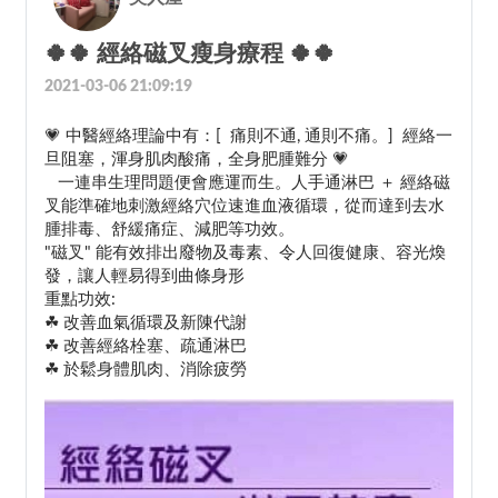
🍀🍀 經絡磁叉瘦身療程 🍀🍀
2021-03-06 21:09:19
💗 中醫經絡理論中有：[  痛則不通, 通則不痛。]  經絡一
旦阻塞，渾身肌肉酸痛，全身肥腫難分 💗
   一連串生理問題便會應運而生。人手通淋巴 ＋ 經絡磁
叉能準確地刺激經絡穴位速進血液循環，從而達到去水
腫排毒、舒緩痛症、減肥等功效。
"磁叉" 能有效排出廢物及毒素、令人回復健康、容光煥
發，讓人輕易得到曲條身形
重點功效:
☘ 改善血氣循環及新陳代謝 
☘ 改善經絡栓塞、疏通淋巴
☘ 於鬆身體肌肉、消除疲勞