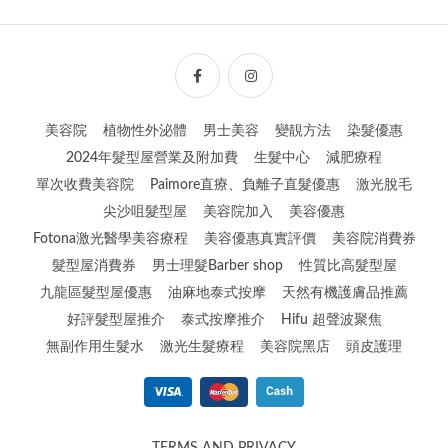
美容院
植物性外泌體
男士美容
變靚方法
染髮優惠
2024年髮型屋營業及附加費
生髮中心
減肥療程
單次收費美容院
Paimore直療、負離子直髮優惠
激光脫毛
尖沙咀髮型屋
美容院加入
美容優惠
Fotona激光醫學美容療程
美容優惠真實評價
美容院消費券
髮型屋消費券
男士理髮Barber shop
性質比高髮型屋
九龍區髮型屋優惠
油麻地泰式按摩
天然有機護膚品推薦
好評髮型屋推介
泰式按摩推介
Hifu 超聲波聚焦
無副作用生髮水
激光生髮療程
美容院黑店
頭皮護理