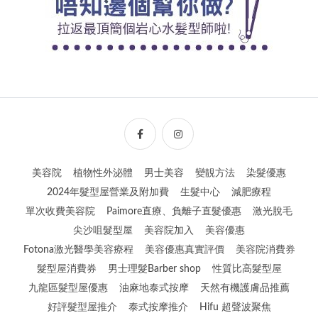
美容院
植物性外泌體
男士美容
變靚方法
染髮優惠
2024年髮型屋營業及附加費
生髮中心
減肥療程
單次收費美容院
Paimore直療、負離子直髮優惠
激光脫毛
尖沙咀髮型屋
美容院加入
美容優惠
Fotona激光醫學美容療程
美容優惠真實評價
美容院消費券
髮型屋消費券
男士理髮Barber shop
性質比高髮型屋
九龍區髮型屋優惠
油麻地泰式按摩
天然有機護膚品推薦
好評髮型屋推介
泰式按摩推介
Hifu 超聲波聚焦