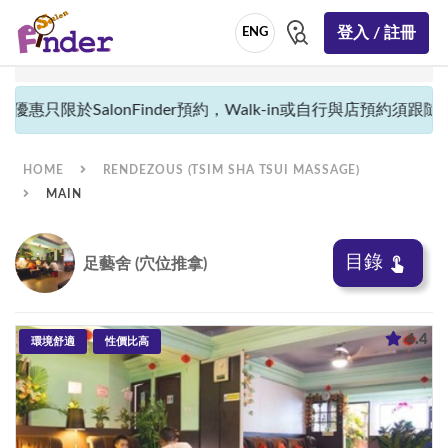
登入 / 註冊
ENG
惠只限於SalonFinder預約，Walk-in或自行與店預約須跟隨店
HOME
RENDEZOUS (TSIM SHA TSUI MASSAGE)
MAIN
目錄
足藝舍 (穴位推拿)
4.4
環境舒適
性價比高