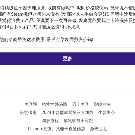
诗顶级鱼子酱护理服务, 以前有做呢个, 呢间价格较优惠, 见环境不错
那间有Steam机但这间原来没有 (发廊说以人手做会更好), 但我中途后
仪器觉得浪费了产品, 我说要下一次再来做, 发廊竟然要我付卡诗洗头及
然要付4百多5百多! 怎可能这么贵! 我不愿意

r客服和他们洽商豁免这次费用, 最后付染发同剪发价钱!
更多
美容院
植物性外泌體
男士美容
變靚方法
染髮優惠
2024年髮型屋營業及附加費
生髮中心
減肥療程
單次收費美容院
Paimore直療、負離子直髮優惠
激光脫毛