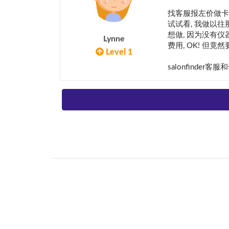
找客服报左价做卡
试试看, 我做以往
想做, 因为没有
Lynne
费用, OK! 但竟
Level 1
salonfinde