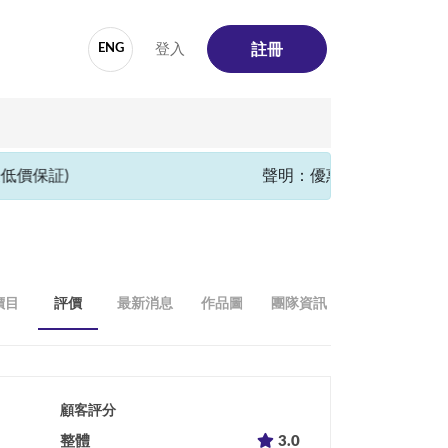
登入
ENG
註冊
低價保証)
聲明：優惠只限於SalonFin
價目
評價
最新消息
作品圖
團隊資訊
顧客評分
整體
3.0