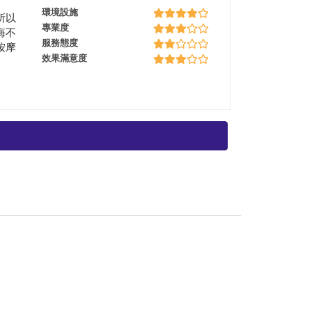
環境設施
所以
專業度
悔不
服務態度
按摩
效果滿意度