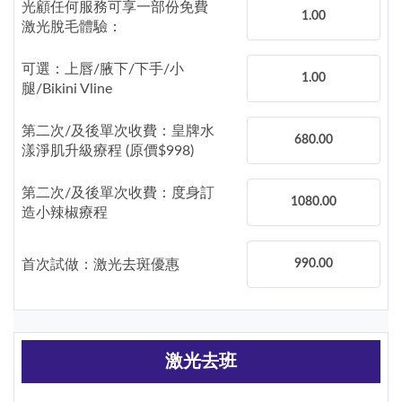
光顧任何服務可享一部份免費
1.00
激光脫毛體驗：
可選：上唇/腋下/下手/小
1.00
腿/Bikini Vline
第二次/及後單次收費：皇牌水
680.00
漾淨肌升級療程 (原價$998)
第二次/及後單次收費：度身訂
1080.00
造小辣椒療程
首次試做：激光去斑優惠
990.00
激光去班