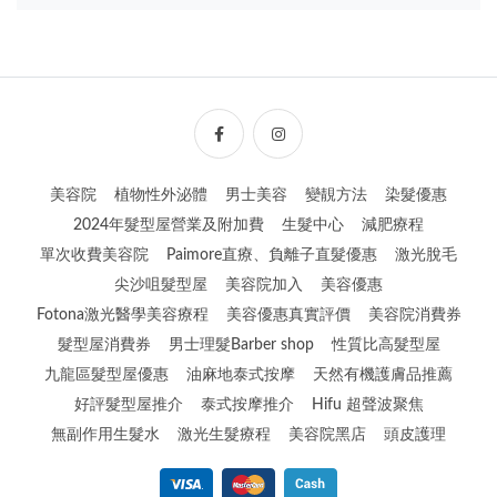
美容院
植物性外泌體
男士美容
變靚方法
染髮優惠
2024年髮型屋營業及附加費
生髮中心
減肥療程
單次收費美容院
Paimore直療、負離子直髮優惠
激光脫毛
尖沙咀髮型屋
美容院加入
美容優惠
Fotona激光醫學美容療程
美容優惠真實評價
美容院消費券
髮型屋消費券
男士理髮Barber shop
性質比高髮型屋
九龍區髮型屋優惠
油麻地泰式按摩
天然有機護膚品推薦
好評髮型屋推介
泰式按摩推介
Hifu 超聲波聚焦
無副作用生髮水
激光生髮療程
美容院黑店
頭皮護理