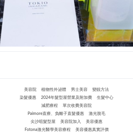
美容院
植物性外泌體
男士美容
變靚方法
染髮優惠
2024年髮型屋營業及附加費
生髮中心
減肥療程
單次收費美容院
Paimore直療、負離子直髮優惠
激光脫毛
尖沙咀髮型屋
美容院加入
美容優惠
Fotona激光醫學美容療程
美容優惠真實評價