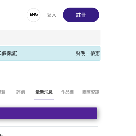
登入
ENG
註冊
保証)
聲明：優惠只限於SalonFinde
價目
評價
最新消息
作品圖
團隊資訊