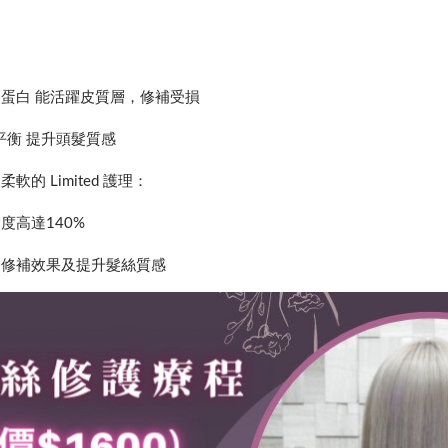
種角蛋白 能活躍皮質層，修補受損
油平衡 提升頭髮質感
的 Limited 護理：
度高達140%
的修補效果及提升髮絲質感