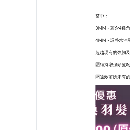
當中：
3MM - 蘊含4
4MM - 調整水
超越現有的強韌及柔軟
🆙維持増強頭髮韌
🆙達致前所未有