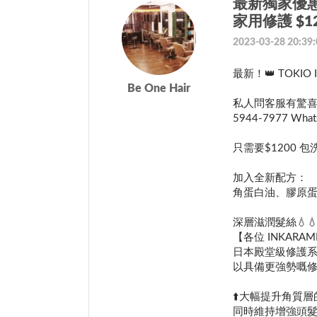
最新獨家優惠！👑
家用修護 $12
2023-03-28 20:39:
最新！👑 TOKIO 
Be One Hair
私人問客服有驚喜 
5944-7977 What
只需要$1200
加入全新配方：
角蛋白油、膠原蛋
深層滋潤髮絲💧
【各位 INKARAMI
日本殿堂級修護
以具備更強勢嘅修護
⬆️大幅提升角質
同時維持增強頭髮