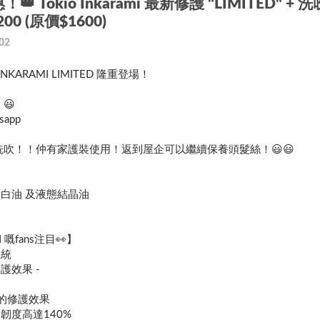
 Tokio Inkarami 最新修護 "LIMITED" + 洗
00 (原價$1600)
02
INKARAMI LIMITED 隆重登場！
😃
sapp
 包洗吹！！仲有家護裝使用！返到屋企可以繼續保養頭髮絲！😃😃
白油 及液態結晶油

 嘅fans注目👀】
系統
效果 - 
層的修護效果
韌度高達140%