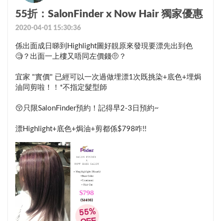
55折：SalonFinder x Now Hair 獨家優惠
2020-04-01 15:30:36
係出面成日睇到Highlight圖好靚原來發現要漂先出到色
🧐？出面一上樓又唔同左價錢🤨？

宜家 "實價" 已經可以一次過做埋漂1次既挑染+底色+埋焗
油同剪啦！！*不指定髮型師

😚只限SalonFinder預約！記得早2-3日預約~

漂Highlight+底色+焗油+剪都係$798咋!!