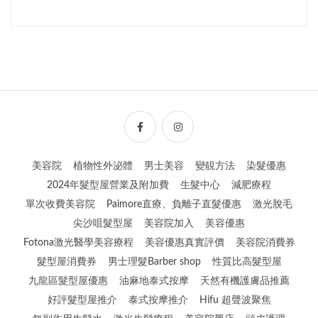
美容院
植物性外泌體
男士美容
變靚方法
染髮優惠
2024年髮型屋營業及附加費
生髮中心
減肥療程
單次收費美容院
Paimore直療、負離子直髮優惠
激光脫毛
尖沙咀髮型屋
美容院加入
美容優惠
Fotona激光醫學美容療程
美容優惠真實評價
美容院消費券
髮型屋消費券
男士理髮Barber shop
性質比高髮型屋
九龍區髮型屋優惠
油麻地泰式按摩
天然有機護膚品推薦
好評髮型屋推介
泰式按摩推介
Hifu 超聲波聚焦