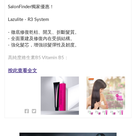
SalonFinder獨家優惠！

Lazulite - R3 System  

- 徹底修復乾枯、開叉、折斷髮質。

- 全面重建及修復內在受損結構。

- 強化髮芯，增強頭髮彈性及韌度。

高純度維生素B5 Vitamin B5：

按此查看全文
- 改善受損的頭髮。

- 改善頭髮彈性，保濕性和柔韌性。

- 穿透你的髮幹和頭髮的根部，從而為頭髮提供額外的乙族
維生素，有助於增厚頭髮，促進頭髮生長，可使頭髮直徑增
加10%。

- 持久濕潤頭髮，避免頭髮乾燥分裂。

保濕因子 NaPCA：

- 多種天然保濕因子成份，瞬間保濕水潤，提升秀髮柔順
度。
