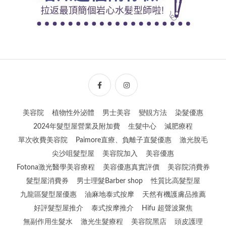
美容院
植物性外泌體
男士美容
變靚方法
染髮優惠
2024年髮型屋營業及附加費
生髮中心
減肥療程
單次收費美容院
Paimore直療、負離子直髮優惠
激光脫毛
尖沙咀髮型屋
美容院加入
美容優惠
Fotona激光醫學美容療程
美容優惠真實評價
美容院消費券
髮型屋消費券
男士理髮Barber shop
性質比高髮型屋
九龍區髮型屋優惠
油麻地泰式按摩
天然有機護膚品推薦
好評髮型屋推介
泰式按摩推介
Hifu 超聲波聚焦
無副作用生髮水
激光生髮療程
美容院黑店
頭皮護理