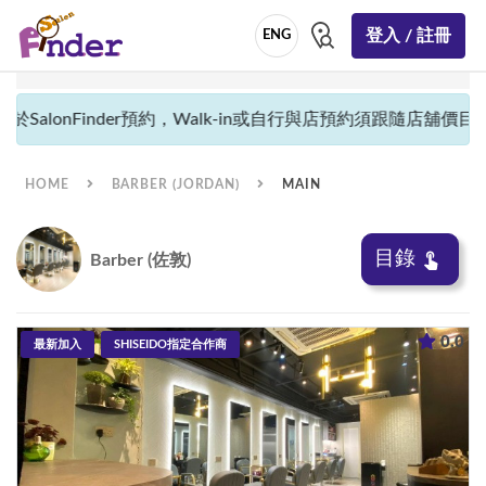
登入 / 註冊
ENG
alonFinder預約，Walk-in或自行與店預約須跟隨店舖價目並不能
HOME
BARBER (JORDAN)
MAIN
目錄
Barber (佐敦)
0.0
最新加入
SHISEIDO指定合作商