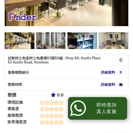
佐敦柯士甸道柯士甸廣場83號8A舖 ; Shop 8A, Austin Plaza
83 Austin Road, Kowloon
服務種類細分
詳細資料
營業時間
詳細資料
整體
0.0
環境設施
即時查詢
專業度
真人客服
服務態度
效果滿意度